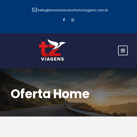
kelly@brasiliaasanorte.tzviagens.com.br
Oferta Home