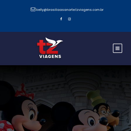
kelly@brasiliaasanorte.tzviagens.com.br