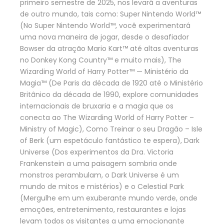
primeiro semestre de 2025, nos levará a aventuras
de outro mundo, tais como: Super Nintendo World™
(No Super Nintendo World™, você experimentará
uma nova maneira de jogar, desde o desafiador
Bowser da atração Mario Kart™ até altas aventuras
no Donkey Kong Country™ e muito mais), The
Wizarding World of Harry Potter™ — Ministério da
Magia™ (De Paris da década de 1920 até o Ministério
Britânico da década de 1990, explore comunidades
internacionais de bruxaria e a magia que os
conecta ao The Wizarding World of Harry Potter –
Ministry of Magic), Como Treinar o seu Dragão – Isle
of Berk (um espetáculo fantástico te espera), Dark
Universe (Dos experimentos da Dra. Victoria
Frankenstein a uma paisagem sombria onde
monstros perambulam, o Dark Universe é um
mundo de mitos e mistérios) e o Celestial Park
(Mergulhe em um exuberante mundo verde, onde
emoções, entretenimento, restaurantes e lojas
levam todos os visitantes a uma emocionante